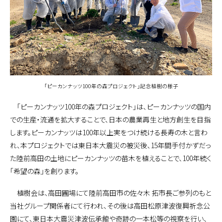
「ピーカンナッツ100年の森プロジェクト」記念植樹の様子
「ピーカンナッツ100年の森プロジェクト」は、ピーカンナッツの国内
での生産・流通を拡大することで、日本の農業再生と地方創生を目指
します。ピーカンナッツは100年以上実をつけ続ける長寿の木と言わ
れ、本プロジェクトでは東日本大震災の被災後、15年間手付かずだっ
た陸前高田の土地にピーカンナッツの苗木を植えることで、100年続く
「希望の森」を創ります。
植樹会は、高田圃場にて陸前高田市の佐々木 拓市長ご参列のもと
当社グループ関係者にて行われ、その後は高田松原津波復興祈念公
園にて、東日本大震災津波伝承館や奇跡の一本松等の視察を行い、