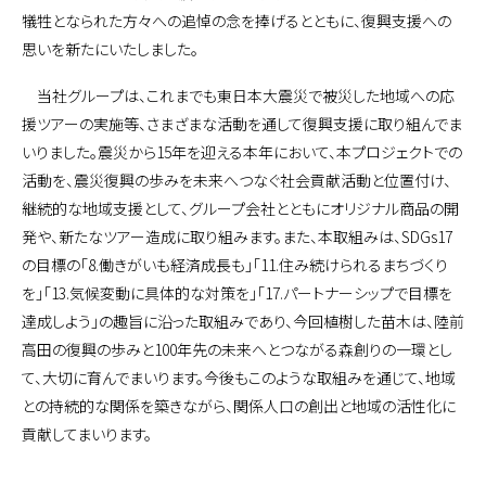
犠牲となられた方々への追悼の念を捧げるとともに、復興支援への
思いを新たにいたしました。
当社グループは、これまでも東日本大震災で被災した地域への応
援ツアーの実施等、さまざまな活動を通して復興支援に取り組んでま
いりました。震災から15年を迎える本年において、本プロジェクトでの
活動を、震災復興の歩みを未来へつなぐ社会貢献活動と位置付け、
継続的な地域支援として、グループ会社とともにオリジナル商品の開
発や、新たなツアー造成に取り組みます。また、本取組みは、SDGs17
の目標の「8.働きがいも経済成長も」「11.住み続けられるまちづくり
を」「13.気候変動に具体的な対策を」「17.パートナーシップで目標を
達成しよう」の趣旨に沿った取組みであり、今回植樹した苗木は、陸前
高田の復興の歩みと100年先の未来へとつながる森創りの一環とし
て、大切に育んでまいります。今後もこのような取組みを通じて、地域
との持続的な関係を築きながら、関係人口の創出と地域の活性化に
貢献してまいります。