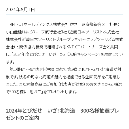
2024年8月1日
KNT-CTホールディングス株式会社（本社：東京都新宿区 社長：
小山佳延）は、グループ旅行会社3社（近畿日本ツーリスト株式会社・
株式会社近畿日本ツーリストブループラネット・クラブツーリズム株式
会社）と関係協力機関で組織されるKNT-CTパートナーズ会と共同
し、「2024年度とびだせ いざ！にっぽん旅キャンペーン」を展開してい
ます。
第1弾4月～9月九州・沖縄に続き、第2弾は10月～3月・北海道が対
象です。秋冬の旬な北海道の魅力を堪能できる企画商品をご用意し
ました。また対象商品にご参加（代表者が対象）のお客さまから、抽選
で300名様に「毛ガ二」をプレゼントします。
2024年とびだせ いざ！北海道 300名様抽選プレ
ゼントのご案内