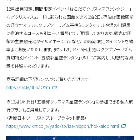
12月出発限定、期間限定イベント「はこだてクリスマスファンタジー」
などクリスマスムードに彩られた函館を巡る1泊2日。宿泊は函館駅前
の好立地ホテル。クラブツーリズム基準Sランクホテルや湯の川温泉
に宿泊するコースも別コース番号にてご用意しております。観光は函
館の主要観光地やイルミネーションなどこの時期限定のイベントを効
率よく満喫いただけます。また、12月14・15日出発はクラブツーリズム
貸切特別イベント「五稜郭星空ランタン」（※）にご案内し、幻想的な風
景を体験いただけます。
商品詳細は下記リンクよりご覧いただけます
https://bit.ly/3LnZOYm
※12月14・15日「五稜郭クリスマス星空ランタン」に参加できる個人旅
行プランもご用意しています。
（近畿日本ツーリストブループラネット商品）
https://www.knt.co.jp/yado/sp/iza-nippon/hokkaido.html