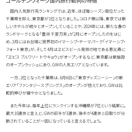
ゴールデンウィーク国内旅行動向の特徴
国内人気旅行先ランキングでは、近年、ほぼ毎シーズン首位だった
千葉県を抑え、東京都が1位となりました。コロナ禍以降、東京では新
しいホテルが続々とオープンしていることや、2024年には、新たな食の
ランドマークとなる「豊洲 千客万来」が2月にオープンしたのをはじ
め、3月にはお台場に世界初のイマーシブ・テーマパーク「イマーシブ・
フォート東京」が、そして4月はヱビスビール発祥の地である恵比寿に
「ヱビス ブルワリー トウキョウ」がオープンするなど、東京都は新施設
のオープンラッシュにあり、GWの人気エリアとなっています。
一方、2位となった千葉県は、6月6日に「東京ディズニーシー」の新
エリア「ファンタジースプリングス」のオープンが控えており、GWは比
較的伸びが緩やかとなりました。
また今年は、毎年上位にランクインする沖縄県が7位という結果に。
最大10連休と言えど、GWの前半が3連休、後半が4連休と日取りが分
断されていることが一因になっていると言えるでしょう。