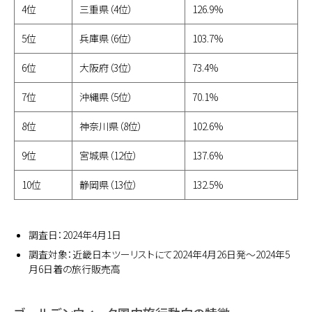
4位
三重県（4位）
126.9%
5位
兵庫県（6位）
103.7%
6位
大阪府（3位）
73.4%
7位
沖縄県（5位）
70.1%
8位
神奈川県（8位）
102.6%
9位
宮城県（12位）
137.6%
10位
静岡県（13位）
132.5%
調査日：2024年4月1日
調査対象：近畿日本ツーリストにて2024年4月26日発～2024年5
月6日着の旅行販売高