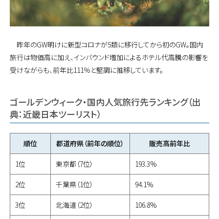
昨年のGW明けに新型コロナが5類に移行してから初のGW。国内
旅行は物価高に加え、インバウンド増加によるホテル代高騰の影響を
受けながらも、前年比111％と堅調に推移しています。
ゴールデンウィーク・国内人気旅行先ランキング（出
典：近畿日本ツーリスト）
順位
都道府県（前年の順位）
販売高前年比
1位
東京都（7位）
193.3%
2位
千葉県（1位）
94.1%
3位
北海道（2位）
106.8%