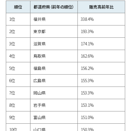
順位
都道府県（前年の順位）
販売高前年比
1位
福井県
338.4%
2位
東京都
193.3%
3位
滋賀県
174.1%
4位
鳥取県
162.6%
5位
福島県
156.2%
6位
広島県
155.3%
7位
岡山県
153.3%
8位
岩手県
153.1%
9位
富山県
151.0%
10位
山口県
150.3%